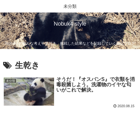
未分類
Nobuk4 style
Nobuk4の色んな考えや気付き、挑戦した結果などを記録していく雑記ブログ
生乾き
そうだ！『オスバンS』で衣類を消
未分類
毒殺菌しよう。洗濯物のイヤな匂
いがこれで解決。
2020.08.15