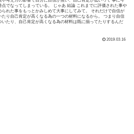
境や考え方の影響で自分に自信が無い、自己肯定が低いって 事に今
時点でなってしまっている。 じゃあ 結論 これまでに評価された事や
められた事をもっとかみしめて大事にしてみて。 それだけで自信が
いたり自己肯定が高くなる為の一つの材料になるから。 つまり自信
ついたり、自己肯定が高くなる為の材料は既に揃ってたりするんだ
ね。
2019.03.16