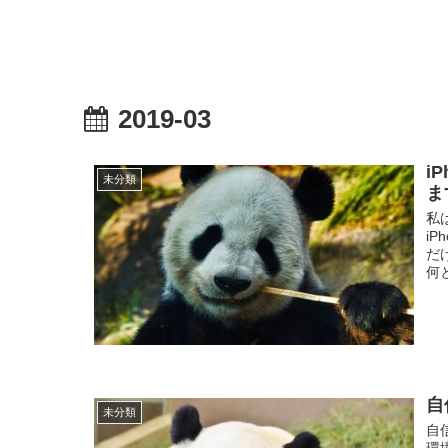
2019-03
i
未分類
ま
私
i
だ
何と
自
未分類
自