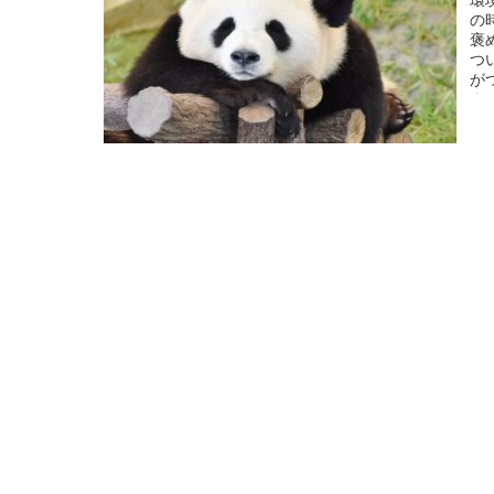
環
の
褒
つ
が
よ